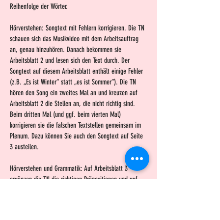
Reihenfolge der Wörter.
Hörverstehen: Songtext mit Fehlern korrigieren. Die TN
schauen sich das Musikvideo mit dem Arbeitsauftrag
an, genau hinzuhören. Danach bekommen sie
Arbeitsblatt 2 und lesen sich den Text durch. Der
Songtext auf diesem Arbeitsblatt enthält einige Fehler
(z.B. „Es ist Winter“ statt „es ist Sommer“). Die TN
hören den Song ein zweites Mal an und kreuzen auf
Arbeitsblatt 2 die Stellen an, die nicht richtig sind.
Beim dritten Mal (und ggf. beim vierten Mal)
korrigieren sie die falschen Textstellen gemeinsam im
Plenum. Dazu können Sie auch den Songtext auf Seite
3 austeilen.
Hörverstehen und Grammatik: Auf Arbeitsblatt 3
ergänzen die TN die richtigen Präpositionen und ggf.
Pronomen. Sie sollten vorher mindestens zweimal den
Song gehört haben. Für die Kontrolle können sie den
vollständigen Songtext auf Seite 3 bekommen.