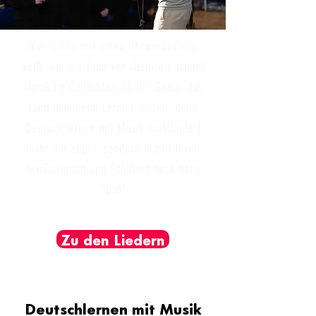
Wer schon mal einen Ohrwurm hatte,
weiß, wie gut (und vor allem wie lange)
Musik im Gedächtnis bleibt. Genau das
kann man beim Lernen nutzen, denn
Deutsch lernen mit Musik funktioniert
nicht nur super, sondern macht Ihren
Schülerinnen und Schülern auch noch
Spaß!
Neugierig geworden?
Zu den Liedern
Deutschlernen mit Musik